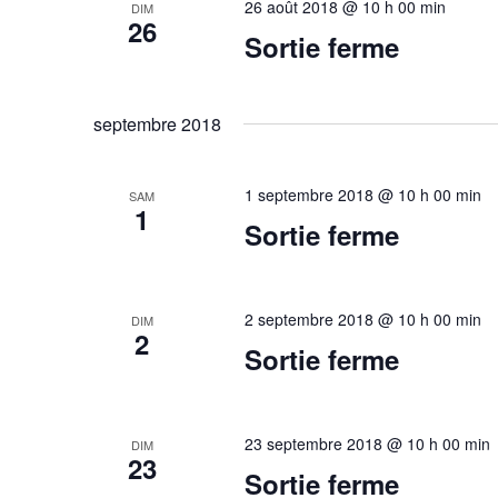
26 août 2018 @ 10 h 00 min
DIM
R
n
26
t
e
Sortie ferme
e
n
c
z
h
u
a
e
n
septembre 2018
v
r
e
c
d
i
1 septembre 2018 @ 10 h 00 min
SAM
h
a
1
g
e
Sortie ferme
t
r
e
a
É
.
t
v
2 septembre 2018 @ 10 h 00 min
DIM
è
2
i
Sortie ferme
n
o
e
m
n
e
23 septembre 2018 @ 10 h 00 min
DIM
23
d
n
Sortie ferme
t