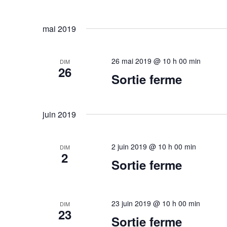
e
s
v
p
mai 2019
a
u
r
e
m
26 mai 2019 @ 10 h 00 min
DIM
26
o
Sortie ferme
s
t
É
-
c
v
juin 2019
l
è
é
.
2 juin 2019 @ 10 h 00 min
DIM
n
2
Sortie ferme
e
m
23 juin 2019 @ 10 h 00 min
e
DIM
23
Sortie ferme
n