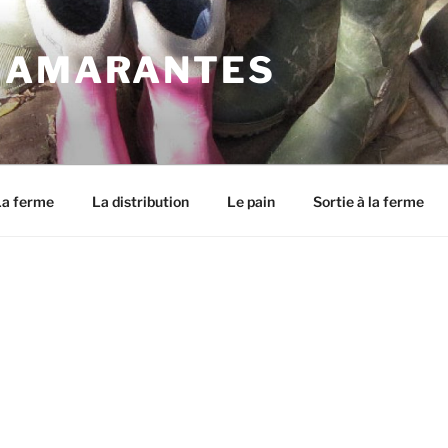
 AMARANTES
La ferme
La distribution
Le pain
Sortie à la ferme