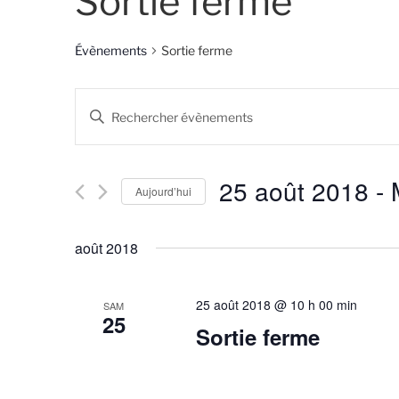
Sortie ferme
Évènements
Sortie ferme
R
S
e
a
i
c
s
25 août 2018
 - 
Aujourd’hui
h
i
r
S
e
m
é
août 2018
r
o
l
t
e
c
-
c
25 août 2018 @ 10 h 00 min
SAM
25
h
c
t
Sortie ferme
l
i
e
é
o
e
.
n