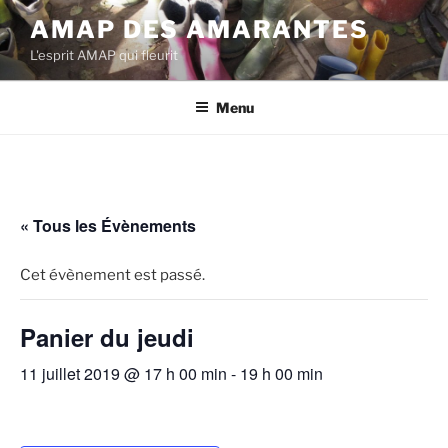
Aller
AMAP DES AMARANTES
au
L'esprit AMAP qui fleurit
contenu
principal
Menu
« Tous les Évènements
Cet évènement est passé.
Panier du jeudi
11 juillet 2019 @ 17 h 00 min
-
19 h 00 min