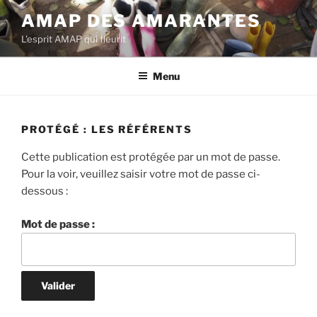
Aller
AMAP DES AMARANTES
au
L'esprit AMAP qui fleurit
contenu
principal
Menu
PROTÉGÉ : LES RÉFÉRENTS
Cette publication est protégée par un mot de passe.
Pour la voir, veuillez saisir votre mot de passe ci-
dessous :
Mot de passe :